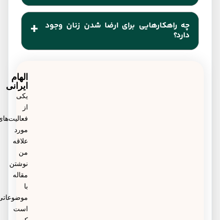
رابطه زوج.
ارضا نشدن زن با دخول مسئله‌ای بسیار رایج و طبیعی
چه راهکارهایی برای ارضا شدن زنان وجود
است. درصد زیادی از زنان، نه از طریق دخول، بلکه با
دارد؟
تحریک کلیتوریس به ارگاسم می‌رسند.
راهکارهای متعددی برای کمک به ارضا شدن زنان وجود
دارد. از تغییرات در کیفیت رابطه زوج گرفته تا
الهام
ایرانی
به‌کارگیری تکنیک‌های متفاوت در رابطه جنسی، مشاوره
یکی
از
و درمان پزشکی و روانشناسی، همکاری زوج با
فعالیت‌های
روش‌های درمانی، ایجاد فضای قابل اعتماد برای صحبت
مورد
علاقه
درباره نیازها، و ارتقای کیفیت رابطه.
من
نوشتن
مقاله
با
موضوعاتی
است