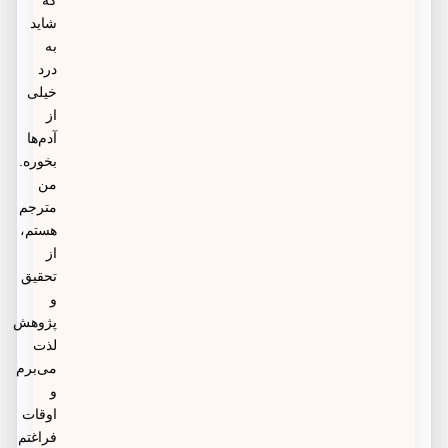
که
شاید
به
درد
خیلی
از
آدم‌ها
بخوره.
من
مترجم
هستم،
از
تحقیق
و
پژوهش
لذت
می‌برم
و
اوقات
فراغتم