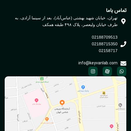
اس باما
تهران، خیابان شهید بهشتی (عباس‌آباد)، بعد از سینما آزادی، به
طرف خیابان ولیعصر، پلاک ۴۹۸ طبقه همکف
02188709513
02188715350
02158717
info@keyvanlab.com