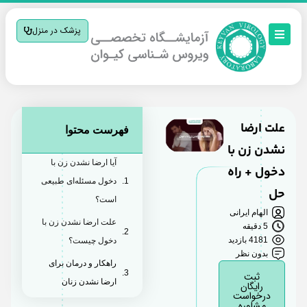
پزشک در منزل
علت ارضا
فهرست محتوا
نشدن زن با
آیا ارضا نشدن زن با
دخول + راه
دخول مسئله‌ای طبیعی
حل
است؟
الهام ایرانی
علت ارضا نشدن زن با
5 دقیقه
4181 بازدید
دخول چیست؟
بدون نظر
راهکار و درمان برای
ثبت
ارضا نشدن زنان
رایگان
درخواست
مشاوره
توصیه‌های کلی برای رفع