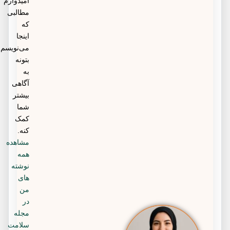
امیدوارم
مطالبی
که
اینجا
می‌نویسم
بتونه
به
آگاهی
بیشتر
شما
کمک
کنه.
مشاهده
همه
نوشته
های
من
در
مجله
سلامت