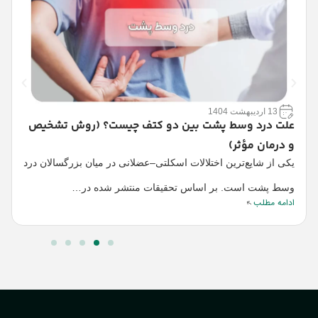
13 اردیبهشت 1404
ب
علت درد وسط پشت بین دو کتف چیست؟ (روش تشخیص
پ
و درمان مؤثر)
د
یکی از شایع‌ترین اختلالات اسکلتی–عضلانی در میان بزرگسالان درد
ا
ا
وسط پشت است. بر اساس تحقیقات منتشر شده در…
ادامه مطلب