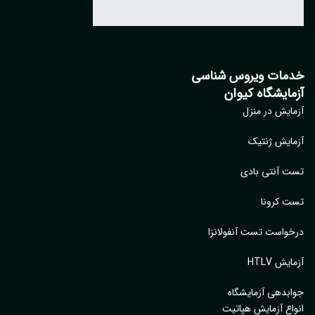
مات ویروس شناسی
مایشگاه کیوان
ایش در منزل
ایش ژنتیک
 آنتی بادی
 کرونا
واست تست آنفولانزا
یش HTLV
بدهی آزمایشگاه
اع آزمایش هپاتیت