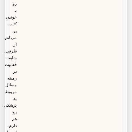
رو
با
خوندن
کتاب
پر
می‌کنم.
از
طرفی،
سابقه
فعالیت
در
زمینه
مسائل
مربوط
به
پزشکی
رو
هم
دارم.