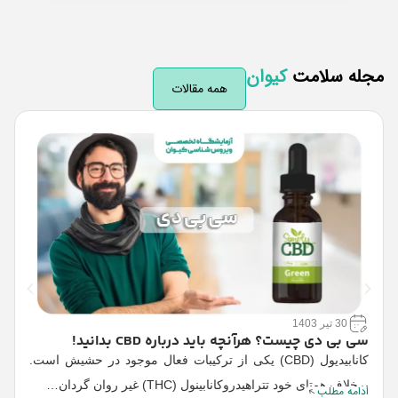
له سلامت
کیوان
همه مقالات
30 تیر 1403
سی بی دی چیست؟ هرآنچه باید درباره CBD بدانید!
ع
کانابیدیول (CBD) یکی از ترکیبات فعال موجود در حشیش است.
ب
برخلاف همتای خود تتراهیدروکانابینول (THC) غیر روان گردان…
ادامه مطلب