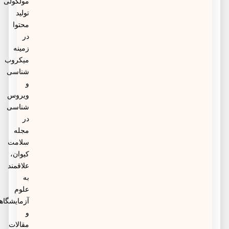
مولکولی
تولید
محتوا
در
زمینه
میکروب
شناسی
و
ویروس
شناسی
در
مجله
سلامت
کیوان،
علاقمند
به
علوم
آزمایشگاهی
و
مقالات