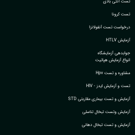
 آنتی بادی
 کرونا
واست تست آنفولانزا
یش HTLV
بدهی آزمایشگاه
اع آزمایش هپاتیت
وره و تست Hpv
 و آزمایش ایدز - HIV
ایش و تست بیماری مقاربتی STD
ایش وتست تبخال تناسلی
ایش و تست تبخال دهانی