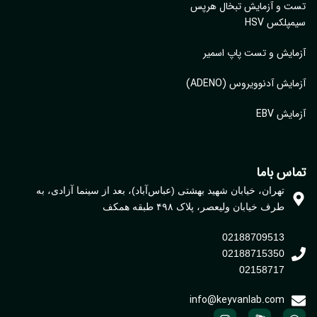
ت و آزمایش تبخال هرپس
پلکس HSV
ایش و تست پاپ اسمیر
ایش آدنوویروس (ADENO)
یش EBV
اس باما
تهران، خیابان شهید بهشتی (عباس‌آباد)، بعد از سینما آزادی، به
طرف خیابان ولیعصر، پلاک ۴۹۸ طبقه همکف
02188709513
02188715350
02158717
info@keyvanlab.com