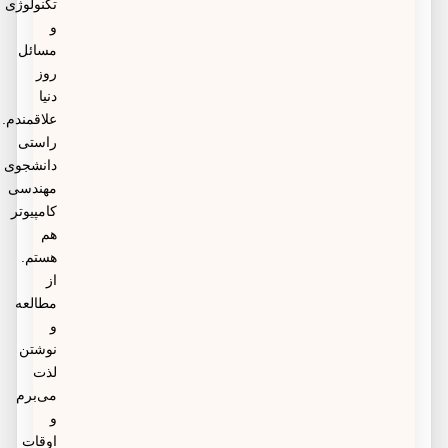
تکنولوژی
و
مسائل
روز
دنیا
علاقمندم.
راستی
دانشجوی
مهندسی
کامپیوتر
هم
هستم.
از
مطالعه
و
نوشتن
لذت
می‌برم
و
اوقات