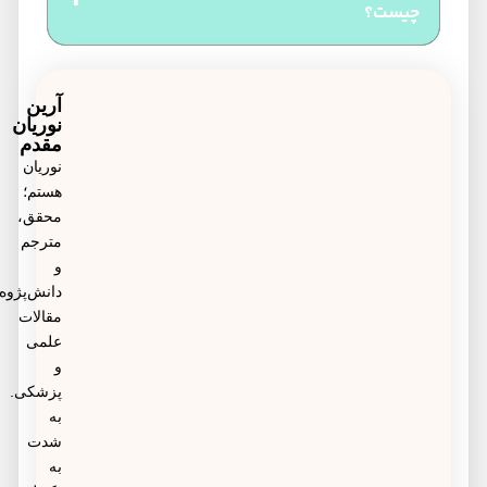
عفونت واژینال شود عبارتند از: از بین رفتن میزان
چیست؟
اسیدیته طبیعی واژن، خشکی یا آتروفی واژن، دوش
نمونه‌هایی از داروهای قوی که برای درمان عفونت
واژینال، کاهش استروژن به دلیل یائسگی
واژینال اشاره کرد، مترونیدازول، سفیکسیم و
آرین
نوریان
فلوکونازول است.
مقدم
نوریان
هستم؛
محقق،
مترجم
و
دانش‌پژوه
مقالات
علمی
و
پزشکی.
به
شدت
به