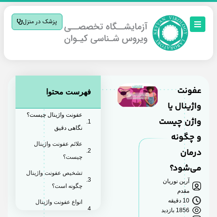
پزشک در منزل
عفونت
فهرست محتوا
واژینال یا
عفونت واژینال چیست؟
واژن چیست
نگاهی دقیق
و چگونه
علائم عفونت واژینال
درمان
چیست؟
می‌شود؟
تشخیص عفونت واژینال
آرین نوریان
چگونه است؟
مقدم
10 دقیقه
انواع عفونت واژینال
1856 بازدید
چیست؟