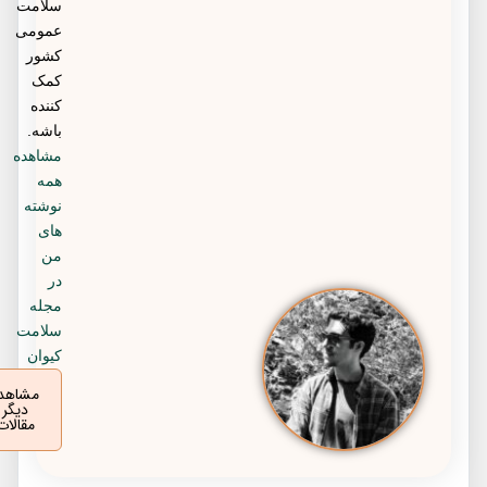
سلامت
عمومی
کشور
کمک
کننده
باشه.
مشاهده
همه
نوشته
های
من
در
مجله
سلامت
کیوان
مشاهده
دیگر
مقالات