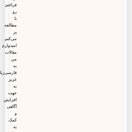
فراغتم
رو
با
مطالعه
پر
می‌کنم.
امیدوارم
مقالات
من
به
فارسی‌زبانان
عزیز
به
جهت
افزایش
آگاهی
و
کمک
به