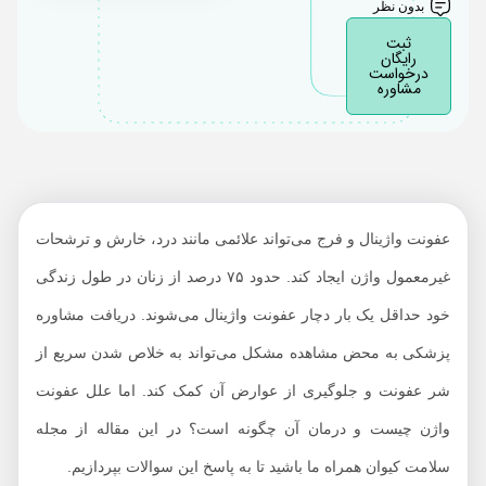
بدون نظر
عوارض عفونت واژینال
ثبت
رایگان
را جدی بگیرید
درخواست
مشاوره
دلایل و علل عفونت
واژینال چیست؟
پیشگیری از عفونت‌های
رایج واژن
راهکارهای درمان
عفونت واژینال و فرج می‌تواند علائمی مانند درد، خارش و ترشحات
قطعی عفونت واژینال
غیرمعمول واژن ایجاد کند. حدود ۷۵ درصد از زنان در طول زندگی
خود حداقل یک بار دچار عفونت واژینال می‌شوند. دریافت مشاوره
پزشکی به محض مشاهده مشکل می‌تواند به خلاص شدن سریع از
شر عفونت و جلوگیری از عوارض آن کمک کند. اما علل عفونت
واژن چیست و درمان آن چگونه است؟ در این مقاله از مجله
سلامت کیوان همراه ما باشید تا به پاسخ این سوالات بپردازیم.