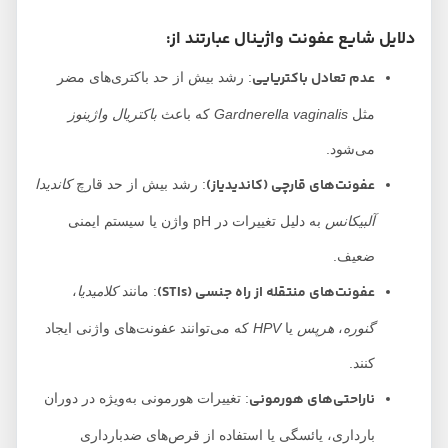
دلایل شایع عفونت واژینال عبارتند از:
عدم تعادل باکتریایی
: رشد بیش از حد باکتری‌های مضر
مثل
Gardnerella vaginalis
که باعث
باکتریال واژینوز
می‌شود.
عفونت‌های قارچی (کاندیدیاز)
: رشد بیش از حد قارچ
کاندیدا
آلبیکانس
به دلیل تغییرات در pH واژن یا سیستم ایمنی
ضعیف.
عفونت‌های منتقله از راه جنسی (STIs)
: مانند
کلامیدیا
،
گنوره
،
هرپس
یا
HPV
که می‌توانند عفونت‌های واژنی ایجاد
کنند.
ناراحتی‌های هورمونی
: تغییرات هورمونی به‌ویژه در دوران
بارداری، یائسگی یا استفاده از قرص‌های ضدبارداری