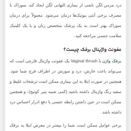
درد مزمن لگن ناشی از بیماری التهابی لگن ایجاد کند. سوزاک با
مصرف برخی آنتی بیوتیک‌ها درمان می‌شود. معمولاً برای درمان
سوزاک بهتر است به یک پزشک متخصص زنان و یا یک کلینیک
سلامت جنسی مراجعه کنید.
عفونت واژینال برفک چیست؟
برفک واژن
یا Vaginal thrush یک عفونت واژینال قارچی است که
می‌تواند باعث خارش، درد و سوزش در اطراف فرج شما شود.
همچنین در صورت ابتلا به این بیماری ممکن است ترشحات غلیظ و
سفید رنگ واژینال داشته باشید (کمی شبیه پنیر کوتیج)، و همچنین
ممکن است در حین داشتن رابطه جنسی یا دفع ادرار احساس درد
داشته باشد.
برخی عوامل ممکن است شما را بیشتر در معرض ابتلا به برفک