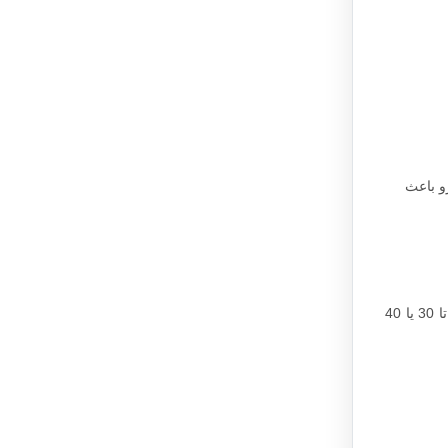
رو باعث
با افزایش سن، شانس باردار شدن زنان کاهش می‌یابد. سن در حال تبدیل شدن به یک عامل رایج در ناباروری زنان است زیرا بسیاری از زوج‌ها تا 30 یا 40