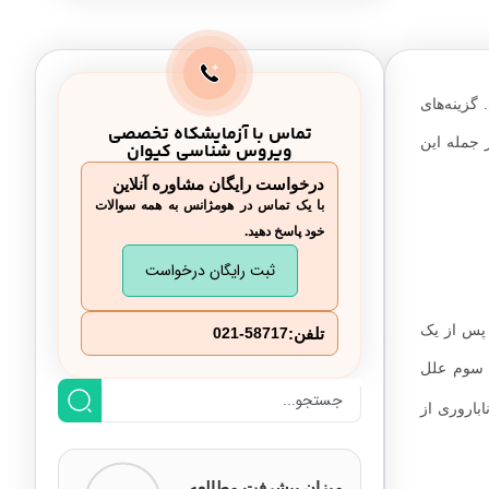
درمان ناباروری زنان
ناباروری مردان چیست؟
 گزینه‌های
ناباروری مردان چقدر شایع است؟
تماس با آزمایشکاه تخصصی
 جمله این
ویروس شناسی کیوان
کدام مردان بیشتر در معرض ناباروری
درخواست رایگان مشاوره آنلاین
هستند؟
با یک تماس در هومژانس به همه سوالات
خود پاسخ دهید.
تشخیص ناباروری مردان
ثبت رایگان درخواست
درمان ناباروری مردان
 پس از یک
تلفن:
021-58717
 سوم علل
باروری از
میزان پیشرفت مطالعه