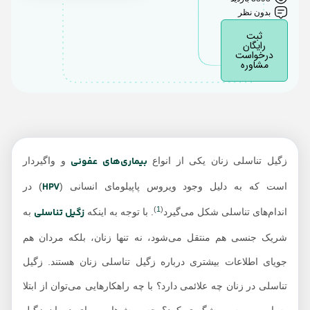
بدون نظر
راه های انتقال زگیل
ثبت
تناسلی در زنان
رایگان
درخواست
زگیل تناسلی در زنان
مشاوره
بعد از چند وقت نمایان
می‌شود؟
آیا زگیل تناسلی زنان
نشانه سرطان است؟
بیماری‌های عفونی
زگیل تناسلی زنان یکی از انواع
و واگیردار
زگیل تناسلی در دختران
مجرد و باکره
HPV
است که به دلیل وجود ویروس پاپیلومای انسانی (
) در
تشخیص زگیل تناسلی
)
1
(
زگیل تناسلی
اندام‌های تناسلی شکل می‌گیرد
. با توجه به اینکه
به
در زنان
شریک جنسی هم منتقل می‌شود، نه تنها زنان، بلکه مردان هم
درمان زگیل تناسلی در
جویای اطلاعات بیشتری درباره زگیل تناسلی زنان هستند. زگیل
زنان
تناسلی در زنان چه علائمی دارد؟ با چه راهکارهایی می‌توان از ابتلا
درمان خانگی زگیل
تناسلی زنان