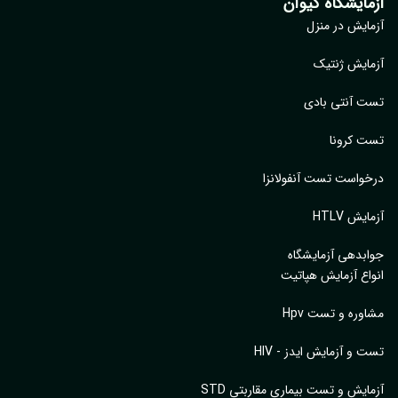
مایشگاه کیوان
ایش در منزل
ایش ژنتیک
 آنتی بادی
 کرونا
واست تست آنفولانزا
یش HTLV
بدهی آزمایشگاه
اع آزمایش هپاتیت
وره و تست Hpv
 و آزمایش ایدز - HIV
ایش و تست بیماری مقاربتی STD