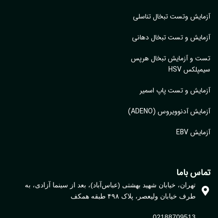
ایش وتست تبخال تناسلی
ایش و تست تبخال دهانی
ت و آزمایش تبخال هرپس
پلکس HSV
ایش و تست پاپ اسمیر
ایش آدنوویروس (ADENO)
یش EBV
اس باما
تهران، خیابان شهید بهشتی (عباس‌آباد)، بعد از سینما آزادی، به
طرف خیابان ولیعصر، پلاک ۴۹۸ طبقه همکف
02188709513