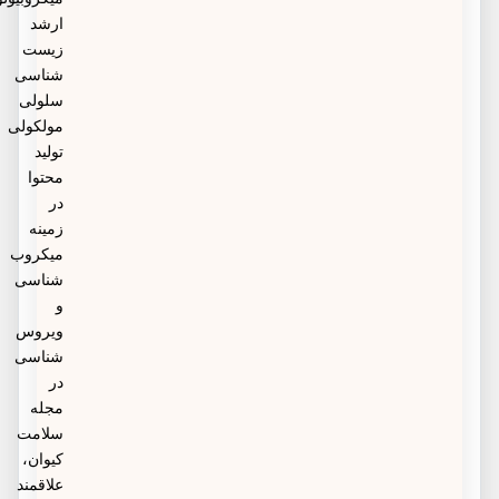
ارشد
زیست
شناسی
سلولی
مولکولی
تولید
محتوا
در
زمینه
میکروب
شناسی
و
ویروس
شناسی
در
مجله
سلامت
کیوان،
علاقمند