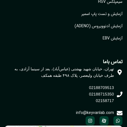
پلکس HSV
ایش و تست پاپ اسمیر
ایش آدنوویروس (ADENO)
یش EBV
اس باما
تهران، خیابان شهید بهشتی (عباس‌آباد)، بعد از سینما آزادی، به
طرف خیابان ولیعصر، پلاک ۴۹۸ طبقه همکف
02188709513
02188715350
02158717
info@keyvanlab.com