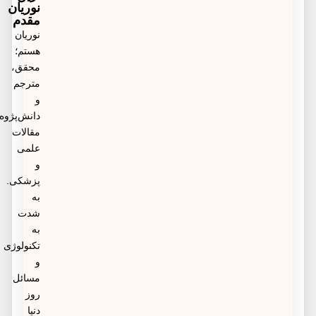
نوریان
کننده‌های خون هستند را به طور منظم مصرف کرده و
مقدم
چکاپ‌ها را فراموش نکنند. همچنین تزریق دوز سوم برای
نوریان
هستم؛
سکته مغزی هم توصیه شده است.
محقق،
مترجم
و
دانش‌پژوه
مقالات
علمی
و
پزشکی.
به
شدت
به
تکنولوژی
و
مسائل
روز
دنیا