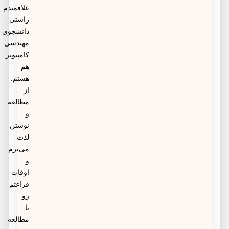
علاقمندم.
راستی
دانشجوی
مهندسی
کامپیوتر
هم
هستم.
از
مطالعه
و
نوشتن
لذت
می‌برم
و
اوقات
فراغتم
رو
با
مطالعه