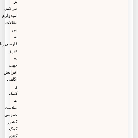
پر
می‌کنم.
امیدوارم
مقالات
من
به
فارسی‌زبانان
عزیز
به
جهت
افزایش
آگاهی
و
کمک
به
سلامت
عمومی
کشور
کمک
کننده