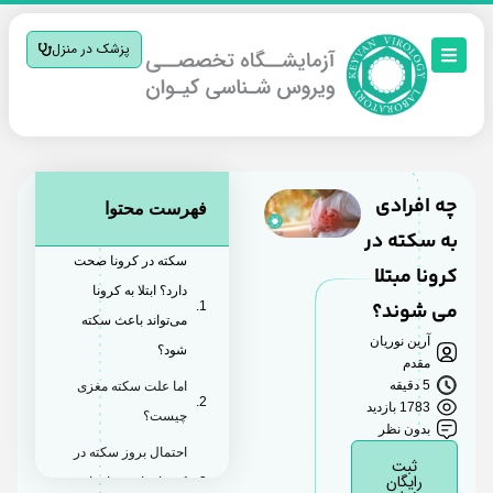
پزشک در منزل
چه افرادی
فهرست محتوا
به سکته در
سکته در کرونا صحت
کرونا مبتلا
دارد؟ ابتلا به کرونا
می شوند؟
می‌تواند باعث سکته
آرین نوریان
شود؟
مقدم
5 دقیقه
اما علت سکته مغزی
1783 بازدید
چیست؟
بدون نظر
احتمال بروز سکته در
ثبت
رایگان
کرونا برای چه افرادی