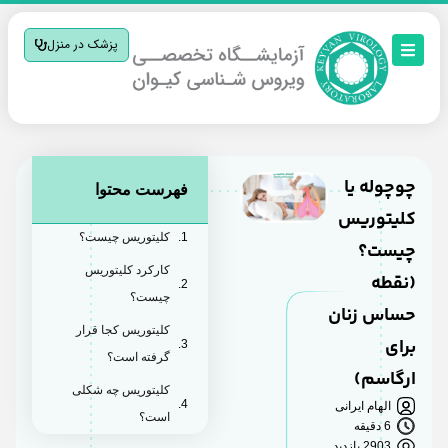
پزشک در منزل
چوچوله یا
فهرست محتوا
کلیتوریس
کلیتوریس چیست؟
چیست؟
کارکرد کلیتوریس
(نقطه
چیست؟
حساس زنان
کلیتوریس کجا قرار
برای
گرفته است؟
ارگاسم)
کلیتوریس چه شکلی
الهام ایرانی
است؟
6 دقیقه
2903 بازدید