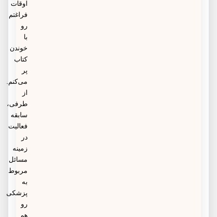
اوقات
فراغتم
رو
با
خوندن
کتاب
پر
می‌کنم.
از
طرفی،
سابقه
فعالیت
در
زمینه
مسائل
مربوط
به
پزشکی
رو
هم