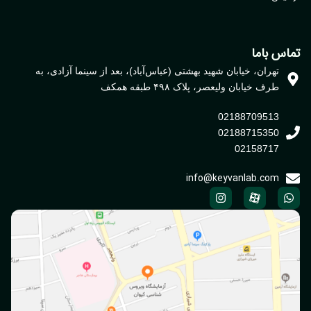
اس باما
تهران، خیابان شهید بهشتی (عباس‌آباد)، بعد از سینما آزادی، به
طرف خیابان ولیعصر، پلاک ۴۹۸ طبقه همکف
02188709513
02188715350
02158717
info@keyvanlab.com