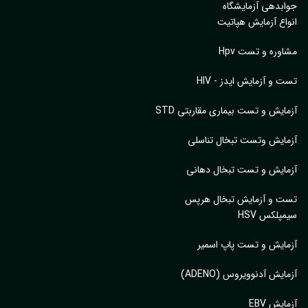
بدهی آزمایشگاه
اع آزمایش هپاتیت
وره و تست Hpv
 و آزمایش ایدز - HIV
ایش و تست بیماری مقاربتی STD
ایش وتست تبخال تناسلی
ایش و تست تبخال دهانی
ت و آزمایش تبخال هرپس
پلکس HSV
ایش و تست پاپ اسمیر
ایش آدنوویروس (ADENO)
یش EBV