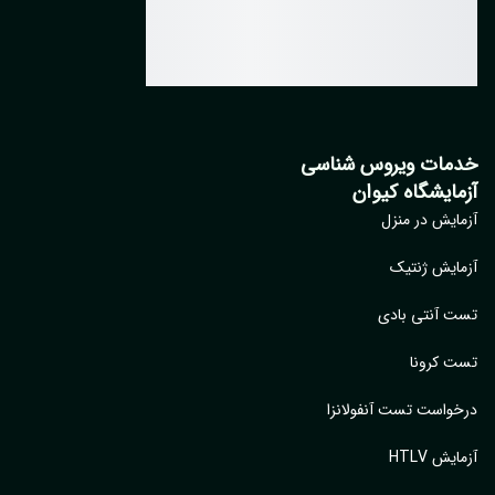
مات ویروس شناسی
مایشگاه کیوان
ایش در منزل
ایش ژنتیک
 آنتی بادی
 کرونا
واست تست آنفولانزا
یش HTLV