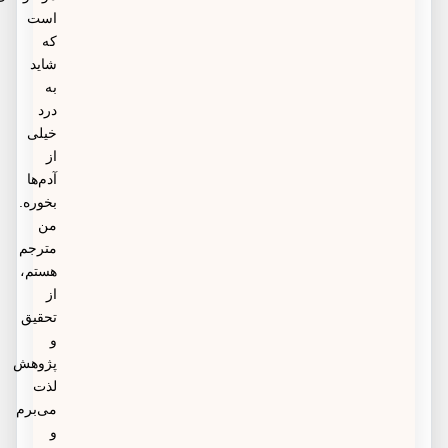
است
که
شاید
به
درد
خیلی
از
آدم‌ها
بخوره.
من
مترجم
هستم،
از
تحقیق
و
پژوهش
لذت
می‌برم
و