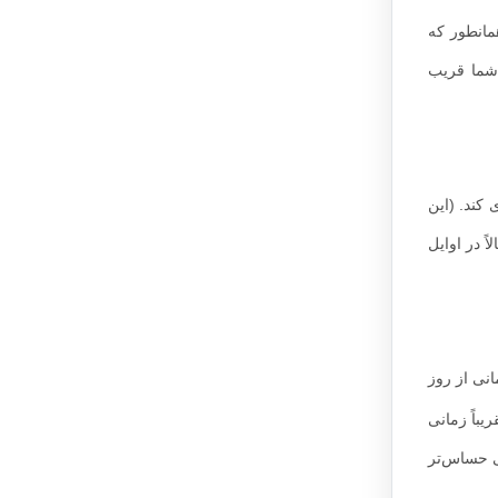
مانطور که
 شما قریب
ی کند. (این
ً در اوایل
نی از روز
وع در شما شود. اما این اتفاق در حدود هفته 4 یا 5 بارداری (تقریباً زمانی
واند به حالت تهوع کمک کند. افزایش سطح hCG و حس بویایی حساس‌تر