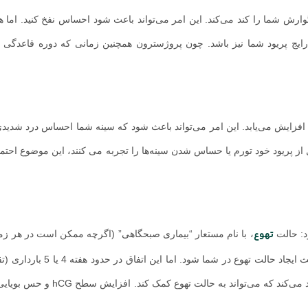
وارش شما را کند می‌کند. این امر می‌تواند باعث شود احساس نفخ کنید. اما ه
 رایج پریود شما نیز باشد. چون پروژسترون همچنین زمانی که دوره قاعدگی
وژسترون به سرعت افزایش می‌یابد. این امر می‌تواند باعث شود که سینه شما احساس درد شدید
 از پریود خود تورم یا حساس شدن سینه‌ها را تجربه می کنند، این موضوع احتمالا
تهوع
د: حالت
، با نام مستعار “بیماری صبحگاهی” (اگرچه ممکن است در هر زما
اتفاق بیفتد). افزایش سطح پروژسترون پس از کاشت می‌تواند باعث ایجاد حالت ته
که پریودتان عقب می‌افتد) رخ می‌دهد. پروژسترون هضم شما را کند می‌کند که می‌ت