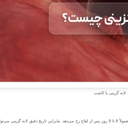
لانه گزینی یا کاشت
لانه گزینی بین 6 تا 12 روز پس از تخمک گذاری انجام می‌شود و معمولاً 8 تا 9 روز پس از لقاح رخ می‌دهد. بنابراین تاریخ دقیق لانه گز