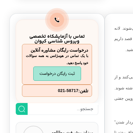
پرهیز کنیم؟
شوند. لانه
تماس با آزمایشکاه تخصصی
قصد داریم
ویروس شناسی کیوان
شید.
درخواست رایگان مشاوره آنلاین
با یک تماس در هومژانس به همه سوالات
خود پاسخ دهید.
ثبت رایگان درخواست
کنند و از
شته شوند.
تلفن:
021-58717
ح همه هورمون‌های بارداری (استروژن، پروژسترون، و hCG یا گنادوتروپین جفتی
اردار شدن”
 بیفتد تا
میزان پیشرفت مطالعه