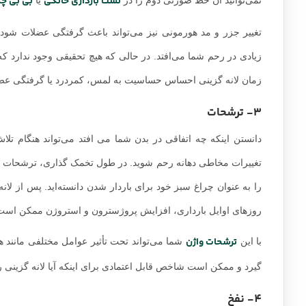
تست بارداری خانگی
بی بی چ
تغییر جزر و مد هورمونی نیز می‌تواند باعث گرفتگی عضلات شود. 
زیادی در رحم شما می‌افتد. در حالی که هیچ تحقیقی وجود ندارد
زمان لانه گزینی احساس حساسیت به لمس، کمردرد یا گرفتگی عضل
3- ترشحات
دانستن اینکه چه اتفاقی در بدن شما می افتد می‌تواند هنگام ت
تغییرات مخاطی دهانه رحم شوید. در طول تخمک گذاری، ترشحات دهان
را به عنوان چراغ سبز خود برای باردار شدن دانسته‌اید. پس از ل
روزهای اوایل بارداری، افزایش پروژسترون و استروژن ممکن است ب
ترشحات واژن
با این
شما می‌تواند تحت تأثیر عوامل مختلفی مانند 
گیرد و ممکن است شاخص قابل اعتمادی برای اینکه آیا لانه گزینی رخ
4- نفخ