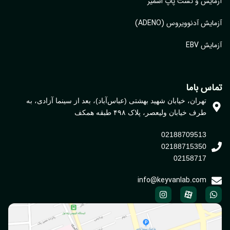
ایش و تست پاپ اسمیر
ایش آدنوویروس (ADENO)
یش EBV
اس باما
تهران، خیابان شهید بهشتی (عباس‌آباد)، بعد از سینما آزادی، به
طرف خیابان ولیعصر، پلاک ۴۹۸ طبقه همکف
02188709513
02188715350
02158717
info@keyvanlab.com