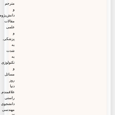
مترجم
و
دانش‌پژوه
مقالات
علمی
و
پزشکی.
به
شدت
به
تکنولوژی
و
مسائل
روز
دنیا
علاقمندم.
راستی
دانشجوی
مهندسی