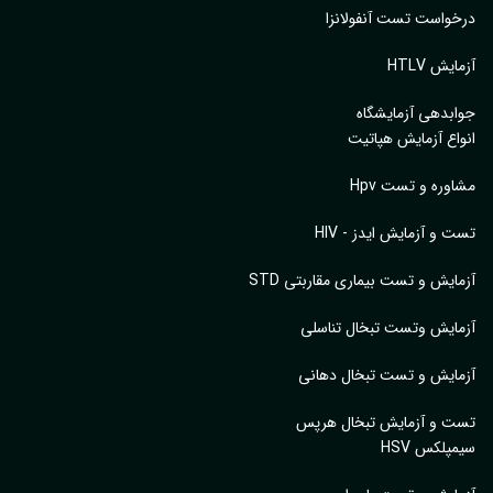
واست تست آنفولانزا
یش HTLV
بدهی آزمایشگاه
اع آزمایش هپاتیت
وره و تست Hpv
 و آزمایش ایدز - HIV
ایش و تست بیماری مقاربتی STD
ایش وتست تبخال تناسلی
ایش و تست تبخال دهانی
ت و آزمایش تبخال هرپس
پلکس HSV