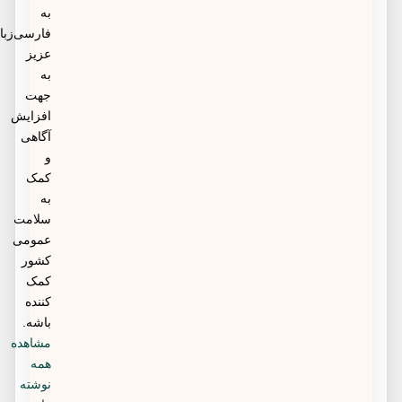
به
فارسی‌زبانان
عزیز
به
جهت
افزایش
آگاهی
و
کمک
به
سلامت
عمومی
کشور
کمک
کننده
باشه.
مشاهده
همه
نوشته