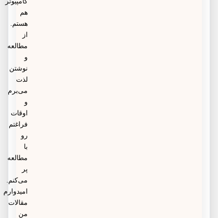
کامپیوتر
هم
هستم.
از
مطالعه
و
نوشتن
لذت
می‌برم
و
اوقات
فراغتم
رو
با
مطالعه
پر
می‌کنم.
امیدوارم
مقالات
من