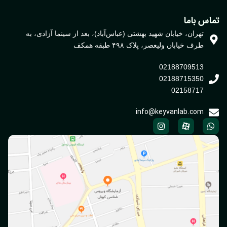
اس باما
تهران، خیابان شهید بهشتی (عباس‌آباد)، بعد از سینما آزادی، به
طرف خیابان ولیعصر، پلاک ۴۹۸ طبقه همکف
02188709513
02188715350
02158717
info@keyvanlab.com