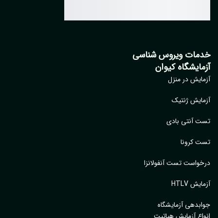
مات ویروس شناسی
مایشگاه کیوان
ایش در منزل
ایش ژنتیک
 آنتی بادی
 کرونا
واست تست آنفولانزا
یش HTLV
بدهی آزمایشگاه
اع آزمایش هپاتیت