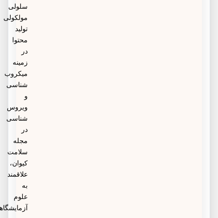
سلولی
مولکولی
تولید
محتوا
در
زمینه
میکروب
شناسی
و
ویروس
شناسی
در
مجله
سلامت
کیوان،
علاقمند
به
علوم
آزمایشگاهی