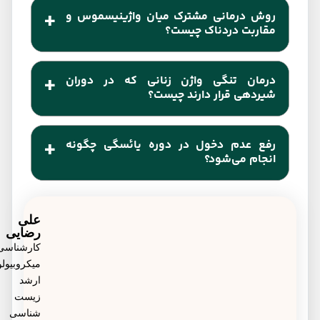
روش درمانی مشترک میان واژینیسموس و
مقاربتی، زایمان، سرطان و مقاربت دردناک باعث تنگی
مقاربت دردناک چیست؟
واژن و عدم دخول می‌شوند.
تقویت عضلات کفن لگن با ورزش کردن، به خصوص
درمان تنگی واژن زنانی که در دوران
استفاده از تمرینات کگل، به عنوان روش درمانی
شیردهی قرار دارند چیست؟
مشترک این دو عامل تنگی واژن شناخته شده‌اند.
استفاده از مرطوب‌کننده‌ها، روان‌کننده‌ها و کرم‌های حاوی
رفع عدم دخول در دوره یائسگی چگونه
استروژن و استروژن درمانی که با مصرف قرص یا قرار
انجام می‌شود؟
دادن حلقه در واژن انجام می‌شود، به عنوان روش
داروهای هورمونی که سطح هورمون استروژن و
درمانی زنان شیرده در نظر می‌گیرند.
استروژن و همچنین میزان کشسانی و گشادی واژن را
علی
رضایی
تنطیم می‌کنند، برای درمان تنگی واژن در دوره یائسگی
کارشناسی
میکروبیولوژی،
تجویز می‌کنند.
ارشد
زیست
شناسی