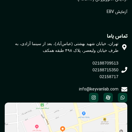
یش EBV
اس باما
تهران، خیابان شهید بهشتی (عباس‌آباد)، بعد از سینما آزادی، به
طرف خیابان ولیعصر، پلاک ۴۹۸ طبقه همکف
02188709513
02188715350
02158717
info@keyvanlab.com