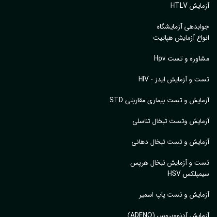
یش HTLV
بدهی آزمایشگاه
اع آزمایش هپاتیت
وره و تست Hpv
 و آزمایش ایدز - HIV
ایش و تست بیماری مقاربتی STD
ایش وتست تبخال تناسلی
ایش و تست تبخال دهانی
ت و آزمایش تبخال هرپس
پلکس HSV
ایش و تست پاپ اسمیر
ایش آدنوویروس (ADENO)