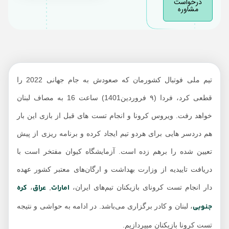
درخواست
تست کرونا بازیکنان
مشاوره
لبنان
تست کرونا در منزل
تهران
تیم ملی فوتبال کشورمان که صعودش به جام جهانی 2022 را
قطعی کرد، فردا (۹ فروردین1401) ساعت 16 به مصاف لبنان
خواهد رفت. ویروس کرونا و انجام تست های قبل از بازی این بار
هم دردسر هایی برای هردو تیم ایجاد کرده و برنامه ریزی از پیش
تعیین شده را برهم زده است. آزمایشگاه کیوان مفتخر است با
دریافت تاییدیه از وزارت بهداشت و ارگان‌های معتبر کشور عهده
امارات
عراق
کره
دار انجام تست کرونای بازیکنان تیم‌های ایران،
,
،
جنوبی
، لبنان و کادر برگزاری می‌باشد. در ادامه به حواشی و نتیجه
تست کرونا بازیکنان میپردازیم.