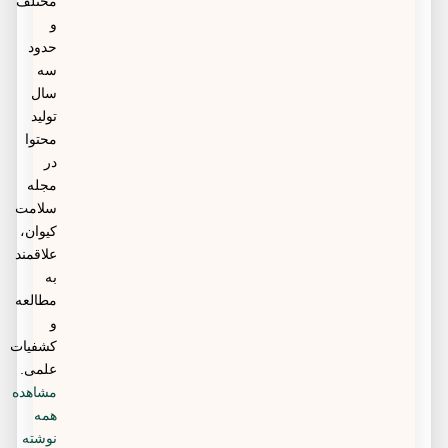
مختلف
و
حدود
سه
سال
تولید
محتوا
در
مجله
سلامت
کیوان،
علاقمند
به
مطالعه
و
کشفیات
علمی.
مشاهده
همه
نوشته