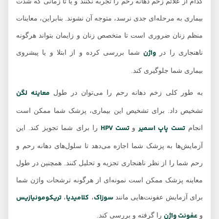
کدام از علائم زخم دهانه رحم را تجربه نکنند و یا تا زمانی که شدت
بیماری به مرحله‌ای جدی نرسد، متوجه آن نشوند. بنابراین، معاینات
منظم زنان ضروری است تا متخصص زنان و زایمان بتواند هرگونه
واژن
ناهنجاری را در
شما بررسی کرده و از ابتلا و یا پیشروی
بیماری شما جلوگیری کند.
معاینه لگن
به طور کلی زخم دهانه رحم را می‌توان در طول
تشخیص داد. برای تشخیص این بیماری، پزشک شما ممکن است
تست پاپ اسمیر
تست HPV
انجام
و
را برای شما تجویز کند. این
آزمایش‌ها به پزشک شما اجازه می‌دهد تا سلول‌های دهانه رحم و
رحم شما را از نظر ناهنجاری تجزیه و تحلیل کنند. همچنین در طول
معاینه پزشک ممکن است نمونه‌ای از هرگونه ترشحات واژن شما
سوزاک
کلامیدیا
تریکومونیازیس
برای آزمایش عفونت‌هایی مانند
،
،
عفونت واژن
و
را گرفته و بررسی کند.