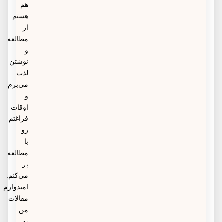
هم
هستم.
از
مطالعه
و
نوشتن
لذت
می‌برم
و
اوقات
فراغتم
رو
با
مطالعه
پر
می‌کنم.
امیدوارم
مقالات
من
به