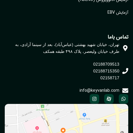
یش EBV
اس باما
تهران، خیابان شهید بهشتی (عباس‌آباد)، بعد از سینما آزادی، به
طرف خیابان ولیعصر، پلاک ۴۹۸ طبقه همکف
02188709513
02188715350
02158717
info@keyvanlab.com