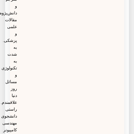
و
دانش‌پژوه
مقالات
علمی
و
پزشکی.
به
شدت
به
تکنولوژی
و
مسائل
روز
دنیا
علاقمندم.
راستی
دانشجوی
مهندسی
کامپیوتر