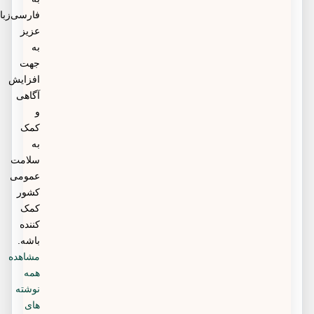
فارسی‌زبانان
عزیز
به
جهت
افزایش
آگاهی
و
کمک
به
سلامت
عمومی
کشور
کمک
کننده
باشه.
مشاهده
همه
نوشته
های