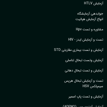
یش HTLV
بدهی آزمایشگاه
اع آزمایش هپاتیت
وره و تست Hpv
 و آزمایش ایدز - HIV
ایش و تست بیماری مقاربتی STD
ایش وتست تبخال تناسلی
ایش و تست تبخال دهانی
ت و آزمایش تبخال هرپس
پلکس HSV
ایش و تست پاپ اسمیر
ایش آدنوویروس (ADENO)