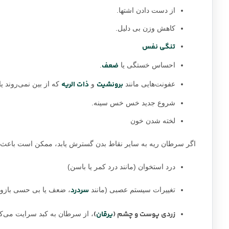
از دست دادن اشتها.
کاهش وزن بی دلیل.
تنگی نفس
ضعف
احساس خستگی یا
.
برونشیت
ذات الریه
عفونت‌هایی مانند
و
که از بین نمی‌روند یا
شروع جدید خس خس سینه.
لخته شدن خون
اگر سرطان ریه به سایر نقاط بدن گسترش یابد، ممکن است باعث ای
درد استخوان (مانند درد کمر یا باسن)
سردرد
تغییرات سیستم عصبی (مانند
، ضعف یا بی حسی بازو 
زردی پوست و چشم (
یرقان
)
، از سرطان به کبد سرایت می‌کن