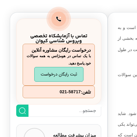
 است و به
تماس با آزمایشکاه تخصصی
ه بخشی از
ویروس شناسی کیوان
ست در طول
درخواست رایگان مشاوره آنلاین
با یک تماس در هومژانس به همه سوالات
خود پاسخ دهید.
ثبت رایگان درخواست
ین سوالات
تلفن:
021-58717
شود. شاید
تواند یکی
اژن است که
میزان پیشرفت مطالعه