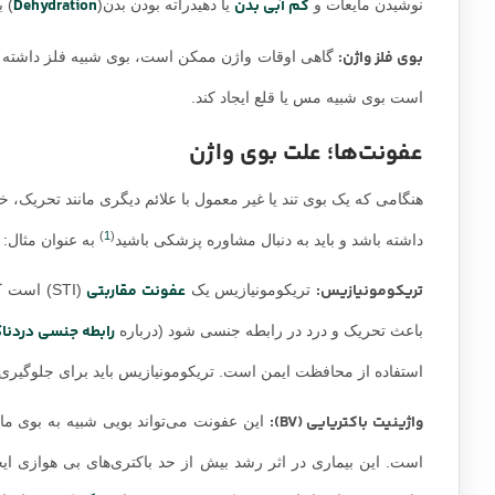
کم آبی بدن
Dehydration
نوشیدن مایعات و
یا دهیدراته بودن بدن(
) ب
بوی فلز واژن:
گاهی اوقات واژن ممکن است، بوی شبیه فلز داشته باش
است بوی شبیه مس یا قلع ایجاد کند.
عفونت‌ها؛ علت بوی واژن
هنگامی که یک بوی تند یا غیر معمول با علائم دیگری مانند تحریک
)
1
(
داشته باشد و باید به دنبال مشاوره پزشکی باشید
به عنوان مثال:
تریکومونیازیس
:
عفونت مقاربتی
تریکومونیازیس یک
(STI) اس
رابطه جنسی دردنا
باعث تحریک و درد در رابطه جنسی شود (درباره
استفاده از محافظت ایمن است. تریکومونیازیس باید برای جلوگیر
واژینیت باکتریایی (BV):
این عفونت می‌تواند بویی شبیه به بوی م
است. این بیماری در اثر رشد بیش از حد باکتری‌های بی هوازی ایج