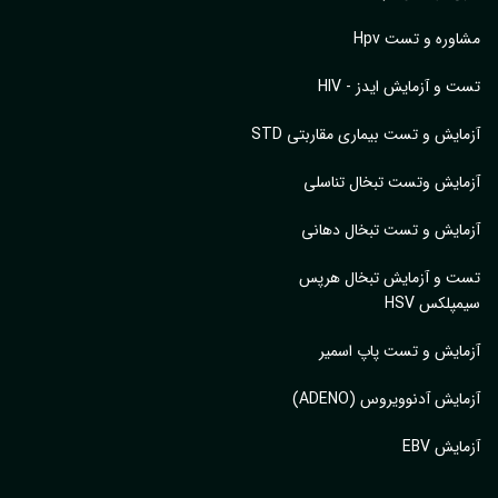
یش HTLV
بدهی آزمایشگاه
اع آزمایش هپاتیت
وره و تست Hpv
 و آزمایش ایدز - HIV
ایش و تست بیماری مقاربتی STD
ایش وتست تبخال تناسلی
ایش و تست تبخال دهانی
ت و آزمایش تبخال هرپس
پلکس HSV
ایش و تست پاپ اسمیر
ایش آدنوویروس (ADENO)