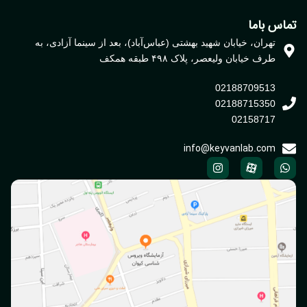
یش EBV
اس باما
تهران، خیابان شهید بهشتی (عباس‌آباد)، بعد از سینما آزادی، به
طرف خیابان ولیعصر، پلاک ۴۹۸ طبقه همکف
02188709513
02188715350
02158717
info@keyvanlab.com