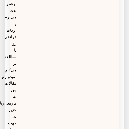
نوشتن
لذت
می‌برم
و
اوقات
فراغتم
رو
با
مطالعه
پر
می‌کنم.
امیدوارم
مقالات
من
به
فارسی‌زبانان
عزیز
به
جهت