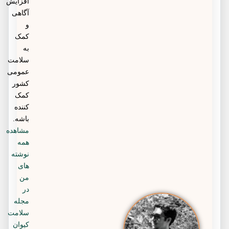
افزایش
آگاهی
و
کمک
به
سلامت
عمومی
کشور
کمک
کننده
باشه.
مشاهده
همه
نوشته
های
من
در
مجله
سلامت
کیوان