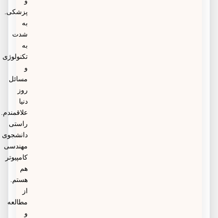
و
پزشکی.
به
شدت
به
تکنولوژی
و
مسائل
روز
دنیا
علاقمندم.
راستی
دانشجوی
مهندسی
کامپیوتر
هم
هستم.
از
مطالعه
و