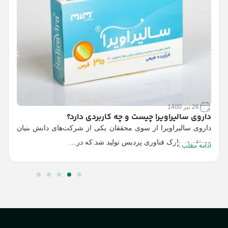
26 تیر 1400
داروی سالیراویرا چیست و چه کاربردی دارد؟
داروی سالیراویرا از سوی محققان یکی از شرکت‌های دانش بنیان
مستقر در پارک فناوری پردیس تولید شد.که در…
ادامه مطلب
آ
و
ا
ا