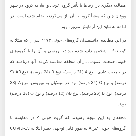
مطالعه دیگری در ارتباط با تأثیر گروه خونی و ابتلا به کرونا در شهر
ووهان چین که منشأ کرونا به آن باز می‌گردد، انجام شده است. در
ادامه به نتایج این آزمایش می‌پردازیم.
در این مطالعه، دانشمندان گروه‌های خونی ۲۱۷۳ نفر را که مبتلا به
کووید-۱۹ تشخیص داده شده بودند، بررسی و آن را با گروه‌های
خونی جمعیت عمومی در آن منطقه مقایسه کردند. آنها دریافتند که
در جمعیت عادی، نوع A (31 درصد)، نوع B (24 درصد)، نوع AB (9
درصد) و نوع O (34 درصد) بود. در مبتلایان به ویروس، نوع A (38
درصد)، نوع B (26 درصد)، نوع AB (10 درصد) و نوع O (25 درصد)
بودند.
محققان به این نتیجه رسیدند که گروه خونی A در مقایسه با
گروه‌های خونی غیر A به طور قابل توجهی خطر ابتلا به COVID-19