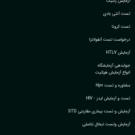
ایش ژنتیک
 آنتی بادی
 کرونا
واست تست آنفولانزا
یش HTLV
بدهی آزمایشگاه
اع آزمایش هپاتیت
وره و تست Hpv
 و آزمایش ایدز - HIV
ایش و تست بیماری مقاربتی STD
ایش وتست تبخال تناسلی