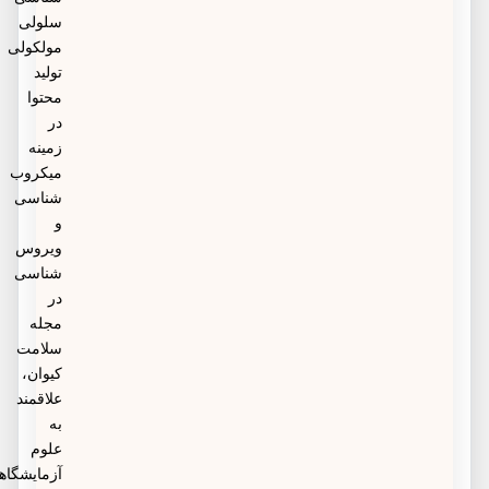
سلولی
مولکولی
تولید
محتوا
در
زمینه
میکروب
شناسی
و
ویروس
شناسی
در
مجله
سلامت
کیوان،
علاقمند
به
علوم
آزمایشگاهی