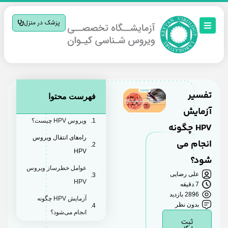
پزشک در منزل
تفسیر
فهرست محتوا
آزمایش
ویروس HPV چیست؟
HPV چگونه
راه‌های انتقال ویروس
انجام می
HPV
شود؟
عوامل خطرساز ویروس
علی رضایی
HPV
7 دقیقه
2896 بازدید
آزمایش HPV چگونه
بدون نظر
انجام می‌شود؟
ثبت