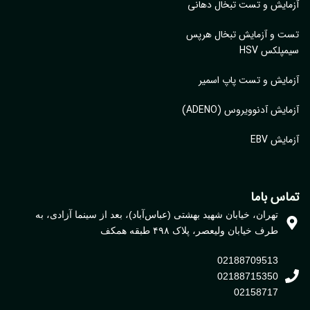
ایش و تست تبخال دهانی
ت و آزمایش تبخال هرپس
پلکس HSV
ایش و تست پاپ اسمیر
ایش آدنوویروس (ADENO)
یش EBV
اس باما
تهران، خیابان شهید بهشتی (عباس‌آباد)، بعد از سینما آزادی، به
طرف خیابان ولیعصر، پلاک ۴۹۸ طبقه همکف
02188709513
02188715350
02158717