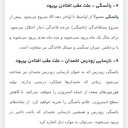
7- یائسگی – علت عقب افتادن پریود
یائسگی
معمولاً از اواسط تا اواخر دهه 40 شروع می‌شود. پیش از
شروع پساقاعدگی (یائسگی) چرخه قاعدگی دچار اختلال می‌شود.
یرای مثال یک ماه پریود نمی‌شوید و سه ماه بعدی پریود می‌شوید و
یا برعکس. میزان سنگینی و سیکل قاعدگی نیز متفاوت است.
8- نارسایی زودرس تخمدان – علت عقب افتادن پریود
یائسگی زودرس که به عنوان نارسایی زودرس تخمدان نیز شناخته
می‌شود. زمانی که تخمدان‌ها عملکرد درستی ندارند، تولید
هورمون‌های متعدد از جمله استروژن را متوقف می‌کنند. با کاهش
سطح استروژن، علائم یائسگی را تجربه خواهید کرد. از نشانه‌های
یائسگی زودرس و همچنین نارسایی تخمدان که باعت تاخیر در
پریود می‌شوند، می‌توان به موارد ذیل اشاره کرد: