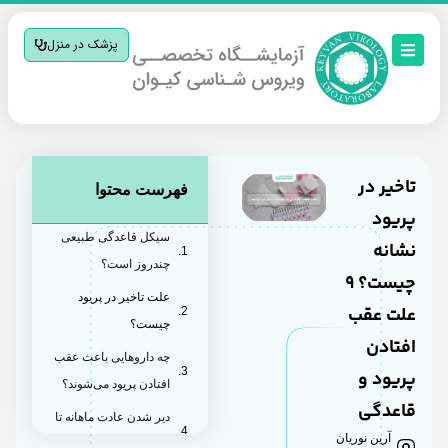
پزشک در منزل
تاخیر در
فهرست محتوا
پریود
سیکل قاعدگی طبیعی
نشانه
چندروز است؟
چیست؟ 9
علت تاخیر در پریود
علت عقب
چیست؟
افتادن
چه داروهایی باعث عقب
پریود و
افتادن پریود می‌شوند؟
قاعدگی
دیر شدن عادت ماهانه تا
آرین نوریان
چند روز طبیعی است؟