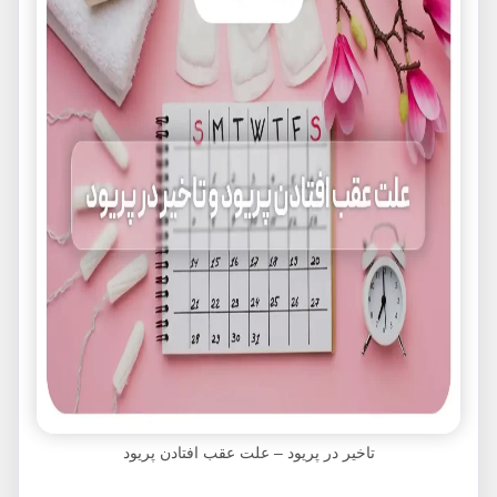
تاخیر در پریود – علت عقب افتادن پریود