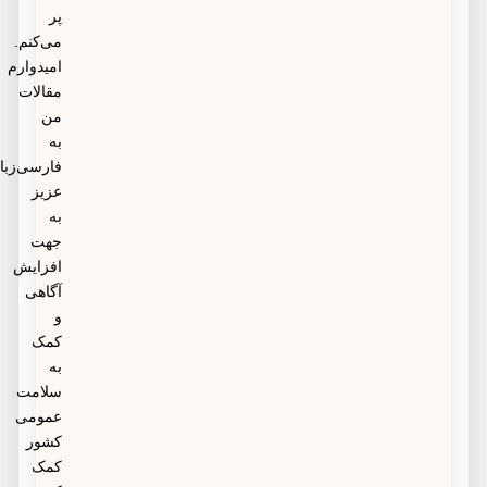
پر
می‌کنم.
امیدوارم
مقالات
من
به
فارسی‌زبانان
عزیز
به
جهت
افزایش
آگاهی
و
کمک
به
سلامت
عمومی
کشور
کمک