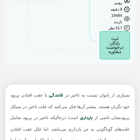
مقدم
تاخیر در پریود چه زمانی
9 دقیقه
19494
خطرناک است؟
بازدید
درمان خانگی عقب
617 نظر
افتادن پریود چیست؟
ثبت
رایگان
درخواست
منبع
مشاوره
قاعدگی
بسیاری از بانوان نسبت به تاخیر در
یا عقب افتادن پریود
خود نگران هستند. بیشتر آن‌ها فکر می‌کنند که علت تاخیر در سیکل
بارداری
پریودیشان ناشی از
است؛ درحالیکه تاخیر در پریود شامل
علت‌های گوناگونی به جز بارداری می‌باشد. اما علل عقب افتادن