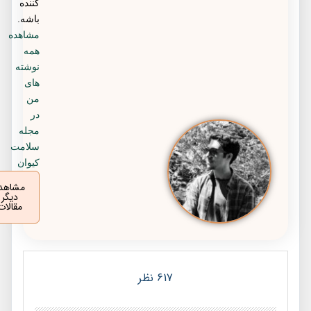
کننده
باشه.
مشاهده
همه
نوشته
های
من
در
مجله
سلامت
کیوان
مشاهده
دیگر
مقالات
617 نظر