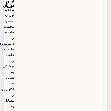
آرین
است.
نوریان
هورمون‌ها را تحت تاثیر قرار دهد و باعث تاخیر در پریود
مقدم
شود. به کارگیری روش‌هایی برای کاهش استرس مثل
نوریان
هستم؛
ورزش و مدیتیشن می‌تواند به شما کمک کند.
محقق،
مترجم
و
دانش‌پژوه
مقالات
علمی
و
پزشکی.
به
شدت
به
تکنولوژی
و
مسائل
روز