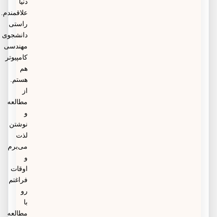
دنیا
علاقمندم.
راستی
دانشجوی
مهندسی
کامپیوتر
هم
هستم.
از
مطالعه
و
نوشتن
لذت
می‌برم
و
اوقات
فراغتم
رو
با
مطالعه